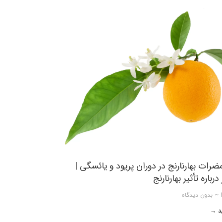
ضرات بهارنارنج در دوران پریود و یائسگی |
رباره تأثیر بهارنارنج
بدون دیدگاه
ید →