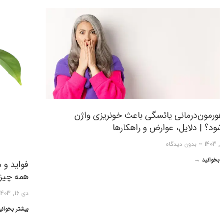
هورمون‌درمانی یائسگی باعث خونریزی واژن
ود؟ | دلایل، عوارض و راهکارها
بدون دیدگاه
بخوانید →
فواید و م
همه چیز د
دی 16, 1403
بیشتر بخوان