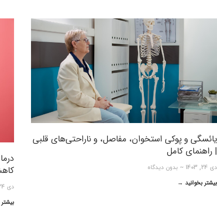
یائسگی و پوکی استخوان، مفاصل، و ناراحتی‌های قلبی
| راهنمای کامل
درما
کاهش
دی 24, 1403
بدون دیدگاه
بیشتر بخوانید →
دی 24, 1403
بیشتر 