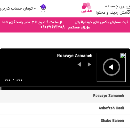
ناوبری چسبنده
0
۰
تومان
کشش ردیف و محتوا
ثبت سفارش باکس های خودمراقبتی از ساعت 9 صبح تا 6 عصر پاسخگوی شما
09027671308
عزیزان هستیم
خش‌کننده
وت
Rosvaye Zamaneh
0:00
/
0:00
Rosvaye Zamaneh
Ashofteh Haali
Shabo Baroon