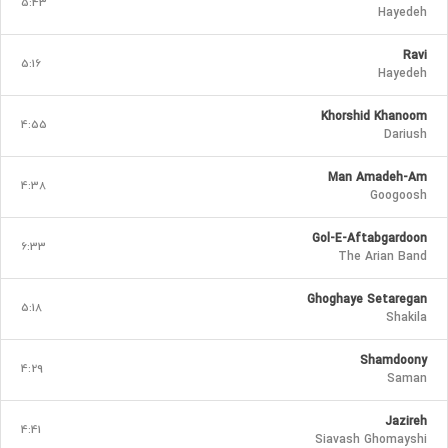
5:43
Hayedeh
Ravi
5:16
Hayedeh
Khorshid Khanoom
4:55
Dariush
Man Amadeh-Am
4:38
Googoosh
Gol-E-Aftabgardoon
6:33
The Arian Band
Ghoghaye Setaregan
5:18
Shakila
Shamdoony
4:29
Saman
Jazireh
4:41
Siavash Ghomayshi