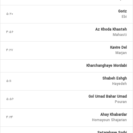
Goriz
5:20
Ebi
Az Khoda Khasteh
4:56
Mahasti
Kavire Del
4:27
Marjan
Kharchanghaye Mordabi
Shabeh Eshgh
5:11
Hayedeh
Gol Umad Bahar Umad
5:56
Pouran
Ahay Khabardar
4:24
Homayoun Shajarian