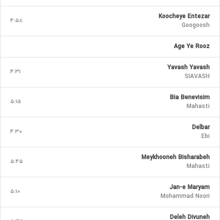
Koocheye Entezar
4:58
Googoosh
Age Ye Rooz
Yavash Yavash
4:31
SIAVASH
Bia Benevisim
5:15
Mahasti
Delbar
4:30
Ebi
Meykhooneh Bisharabeh
5:45
Mahasti
Jan-e Maryam
5:10
Mohammad Noori
Deleh Divuneh