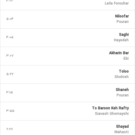
4:22
Leila Forouhar
Niloofar
5:04
Pouran
Saghi
4:05
Hayedeh
Akharin Bar
3:07
Ebi
Toloo
5:27
Shohreh
Shaneh
3:15
Pouran
To Baroon Keh Rafty
3:55
Siavash Ghomayshi
Shayad
6:27
Mahasti