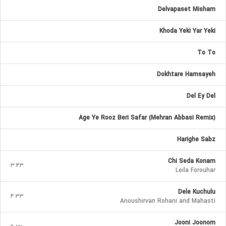
Delvapaset Misham
Khoda Yeki Yar Yeki
To To
Dokhtare Hamsayeh
Del Ey Del
Age Ye Rooz Beri Safar (Mehran Abbasi Remix)
Harighe Sabz
Chi Seda Konam
3:43
Leila Forouhar
Dele Kuchulu
4:33
Anoushirvan Rohani and Mahasti
Jooni Joonom