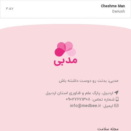
Cheshme Man
4:57
Dariush
مدبی; بدنت رو دوست داشته باش
اردبیل، پارک علم و فناوری استان اردبیل
شماره تماس: 09027671308
ایمیل: info@medbee.ir
مجله سلامت