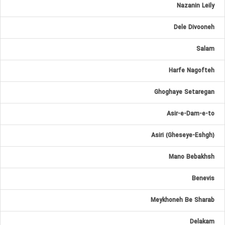
Nazanin Leily
Dele Divooneh
Salam
Harfe Nagofteh
Ghoghaye Setaregan
Asir-e-Dam-e-to
Asiri (Gheseye-Eshgh)
Mano Bebakhsh
Benevis
Meykhoneh Be Sharab
Delakam