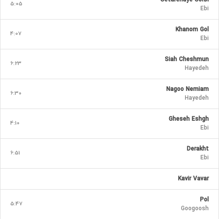
Setarehaye Sorbi
5:05
Ebi
Khanom Gol
4:07
Ebi
Siah Cheshmun
6:23
Hayedeh
Nagoo Nemiam
6:30
Hayedeh
Gheseh Eshgh
4:10
Ebi
Derakht
6:51
Ebi
Kavir Vavar
Pol
5:47
Googoosh