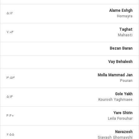
Alame Eshgh
5:12
Homayra
Taghat
7:04
Mahasti
Bezan Baran
Vay Behalesh
Molla Mammad Jan
3:53
Pouran
Gole Yakh
5:14
Kourosh Yaghmaee
Yare Shirin
4:40
Leila Forouhar
Navazesh
2:55
Siavash Ghomayshi