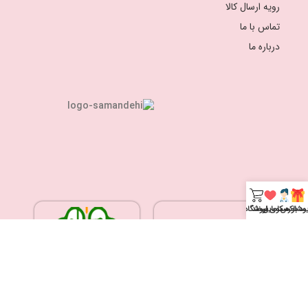
رویه ارسال کالا
تماس با ما
درباره ما
یود باکس
مشاوره مامایی
سکوی لبخند
فروشگاه