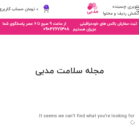
ناوبری چسبنده
0
۰
تومان
کشش ردیف و محتوا
ثبت سفارش باکس های خودمراقبتی از ساعت 9 صبح تا 6 عصر پاسخگوی شما
09027671308
عزیزان هستیم
مجله سلامت مدبی
It seems we can't find what you're looking for.