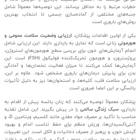
خطرات مرتبط را به حداقل برسانند. این توصیه‌ها معمولاً شامل
جنبه‌های مختلفی از آماده‌سازی جسمی تا انتخاب بهترین
روش‌های باروری است.
یکی از اولین اقدامات پزشکان،
ارزیابی وضعیت سلامت عمومی و
هورمونی
زنانی است که تمایل به بارداری دارند. این ارزیابی شامل
انجام آزمایش‌های خون برای بررسی سطح هورمون‌های استروژن،
پروژسترون، و هورمون تحریک‌کننده فولیکول (FSH) است. این
آزمایش‌ها کمک می‌کنند تا میزان فعالیت تخمدان‌ها و آمادگی
بدن برای پذیرش درمان‌های باروری مشخص شود. علاوه بر این،
ارزیابی سلامت قلب، کلیه‌ها، و استخوان‌ها نیز به دلیل تأثیرات
یائسگی بر این اعضا ضروری است.
پزشکان معمولاً توصیه می‌کنند که زنان یائسه پیش از اقدام به
بارداری،
سبک زندگی سالمی
را در پیش بگیرند. این شامل تغذیه
مناسب با تأکید بر مصرف مواد مغذی مانند کلسیم، ویتامین D، و
آنتی‌اکسیدان‌ها، ورزش منظم برای حفظ تناسب اندام و بهبود
گردش خون، و پرهیز از مصرف دخانیات و الکل است. این تغییرات
نه تنها به بهبود سلامت عمومی کمک می‌کنند، بلکه می‌توانند