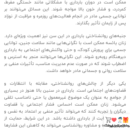
ممکن است در دوران بارداری با مشکلاتی مانند خستگی مفرط،
کمردرد، و فشار خون بالا مواجه شوند. این مسائل می‌توانند بر
توانایی جسمی مادر در انجام فعالیت‌های روزمره و مراقبت از نوزاد
پس از زایمان تأثیر بگذارند.
جنبه‌های روانشناختی بارداری در این سن نیز اهمیت ویژه‌ای دارد.
زنان یائسه ممکن است با نگرانی‌هایی مانند سلامت جنین، توانایی
جسمی برای پرورش کودک، و حتی واکنش‌های اجتماعی به بارداری
دیرهنگام روبه‌رو شوند. این نگرانی‌ها می‌توانند منجر به استرس و
اضطراب شوند که در صورت عدم مدیریت مناسب، تأثیرات منفی بر
سلامت روانی و جسمانی مادر خواهد داشت.
یکی دیگر از چالش‌های روانشناختی، مقابله با انتظارات و
قضاوت‌های اجتماعی است. بارداری در سنین بالا هنوز در بسیاری
از جوامع به عنوان یک موضوع غیرمعمول یا حتی نامناسب تلقی
می‌شود. زنان ممکن است احساس فشار اجتماعی یا قضاوت
دیگران را تجربه کنند که می‌تواند تأثیر منفی بر اعتماد به نفس و
احساس رضایت از بارداری داشته باشد. در این شرایط، حمایت از
سوی خانواده و مشاوره روانشناسی می‌تواند به کاهش این فشارها
یود باکس
مشاوره مامایی
سکوی لبخند
فروشگاه