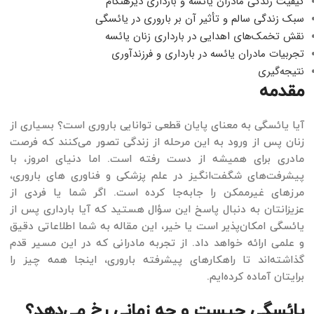
کیفیت زندگی مادران یائسه و بارداری دیرهنگام
سبک زندگی سالم و تأثیر آن بر باروری در یائسگی
نقش تخمک‌های اهدایی در بارداری زنان یائسه
تجربیات مادران یائسه در بارداری و فرزندآوری
نتیجه‌گیری
مقدمه
آیا یائسگی به معنای پایان قطعی توانایی باروری است؟ بسیاری از
زنان پس از ورود به این مرحله از زندگی تصور می‌کنند که فرصت
مادری برای همیشه از دست رفته است. اما دنیای امروز، با
پیشرفت‌های شگفت‌انگیز در علم پزشکی و فناوری های باروری،
مرزهای غیرممکن را جابه‌جا کرده است. اگر شما یا فردی از
عزیزانتان به دنبال پاسخ این سؤال هستید که آیا بارداری پس از
یائسگی امکان‌پذیر است یا خیر، این مقاله به شما اطلاعاتی دقیق
و علمی ارائه خواهد داد. از تجربه مادرانی که در این مسیر قدم
گذاشته‌اند تا راهکارهای پیشرفته باروری، اینجا همه چیز را
برایتان آماده کرده‌ایم.
یائسگی چیست و چه زمانی رخ می‌دهد؟