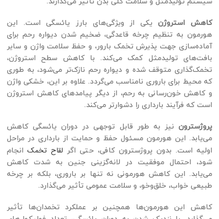
سیستم تولیدمثل و سلامت کلی بدن تأثیر می‌گذارند.
کاهش استروژن
یکی از ویژگی‌های بارز یائسگی است. این
هورمون به تنظیم چرخه قاعدگی، ضخیم شدن دیواره رحم برای
آماده‌سازی جهت پذیرش تخمک بارور، و حفظ سلامت واژن و سایر
بافت‌های تولیدمثل کمک می‌کند. با کاهش سطح استروژن،
تخمک‌گذاری متوقف شده و دیواره رحم نازک‌تر می‌شود، به طوری
که محیط برای باروری نامناسب می‌گردد. علاوه بر این، خشکی واژن
و کاهش خون‌رسانی به رحم، از دیگر پیامدهای کاهش استروژن
است که فرآیند بارداری را دشوارتر می‌کند.
پروژسترون
نیز به طور قابل توجهی در دوران یائسگی کاهش
می‌یابد. این هورمون مسئول حفظ و حمایت از بارداری در مراحل
لقاح تخمک
اولیه است. بدون پروژسترون کافی، حتی اگر
انجام
شود، احتمال موفقیت در لانه‌گزینی جنین به شدت کاهش
می‌یابد. این کاهش هورمونی نه تنها بر باروری، بلکه بر چرخه
طبیعی خواب، خلق‌وخو، و سلامت عمومی تأثیر می‌گذارد.
کاهش این هورمون‌ها همچنین بر عملکرد تخمدان‌ها تأثیر