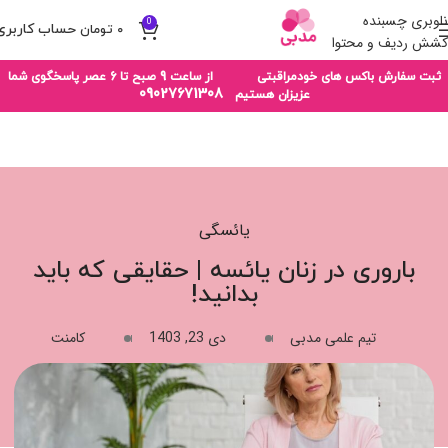
ناوبری چسبنده
0
۰
تومان
کشش ردیف و محتوا
ثبت سفارش باکس های خودمراقبتی از ساعت 9 صبح تا 6 عصر پاسخگوی شما
09027671308
عزیزان هستیم
یائسگی
باروری در زنان یائسه | حقایقی که باید
بدانید!
تیم علمی مدبی
دی 23, 1403
کامنت