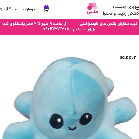
ناوبری چسبنده
0
۰
تومان
کشش ردیف و محتوا
ثبت سفارش باکس های خودمراقبتی از ساعت 9 صبح تا 6 عصر پاسخگوی شما
09027671308
عزیزان هستیم
SOLD OUT