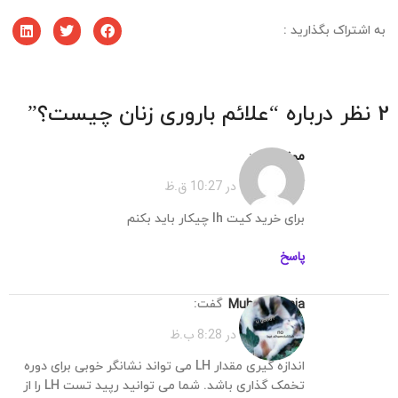
به اشتراک بگذارید :
علائم باروری زنان چیست؟
”
مونا
گفت:
آبان 1, 1402 در 10:27 ق.ظ
برای خرید کیت lh چیکار باید بکنم
پاسخ
muharramnia
گفت:
آبان 4, 1402 در 8:28 ب.ظ
اندازه گیری مقدار LH می تواند نشانگر خوبی برای دوره
تخمک گذاری باشد. شما می توانید رپید تست LH را از