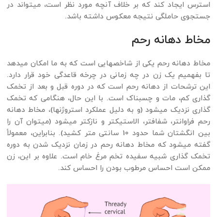
استرس ایجاد کند که بر خلاف آنچه مورد نظر است، می­تواند در
جستجوی حاملگی نتیجه معکوس داشته باشد.
مخاط دهانه رحم
مخاط دهانه رحم یکی از شاخص­هایی است که به ما امکان می­دهد
تا بفهمیم یک زن در چه زمانی در چرخه قاعدگی خود قرار دارد.
این ترشحات از دهانه رحم است که در دوره قبل و بعد از تخمک
گذاری کم، مات و چسبناک است. با این حال، هنگامی که تخمک
گذاری نزدیک می­شود (و به دلیل عملکرد استروژن­ها)، مخاط دهانه
رحم فراوان­تر، شفاف­تر، الاستیک­تر و نازک­تر می­شود (می­توان آن را
بین انگشتان شما حدود 10 سانتی متر کشید). بنابراین، معمولاً
گفته می­شود که مخاط دهانه رحم در زمان نزدیک شدن به دوره
تخمک گذاری شبیه سفیده تخم مرغ خام است. علاوه بر این، زن
ممکن است احساس مرطوب بودن را احساس کند.