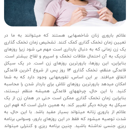
علائم باروری زنان شاخص­هایی هستند که می­توانند به ما در
تعیین زمان تخمک گذاری کمک کنند. تشخیص زمان تخمک گذاری
یک زن زمانی که به دنبال بارداری است مهم می شود زیرا روزهای
نزدیک به آن احتمال ملاقات تخمک و اسپرم و لقاح بیشتر است.
بنابراین، این روزها، بارورترین روزهای زن است. در یک سیکل
قاعدگی منظم، تخمک گذاری 14 روز پس از شروع آخرین قاعدگی
اتفاق می­افتد. بر این اساس، تقویم­هایی وجود دارد که به شما
امکان می­دهد بارورترین روزهای تلاش برای باردار شدن را محاسبه
کنید. با این حال، چرخه­های قاعدگی همیشه منظم نیستند،
بنابراین زمان تخمک گذاری ممکن است حتی در همان زن از یک
سیکل به چرخه دیگر تغییر کند. به همین دلیل است که فهم این
علائم از باروری زنانه می­تواند بسیار مفید باشد. با این حال، به
شدت توصیه می­شود که فقط در این روزهای بارور، وسواس برنامه
ریزی جنسی نداشته باشید. چنین برنامه ریزی و کنترلی می­تواند