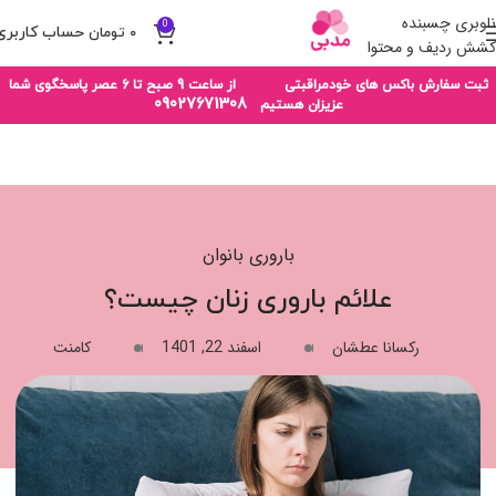
ناوبری چسبنده
0
۰
تومان
کشش ردیف و محتوا
ثبت سفارش باکس های خودمراقبتی از ساعت 9 صبح تا 6 عصر پاسخگوی شما
09027671308
عزیزان هستیم
باروری بانوان
علائم باروری زنان چیست؟
رکسانا عطشان
اسفند 22, 1401
کامنت