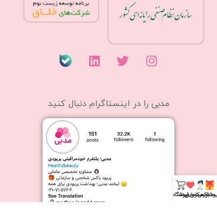
مدبی را در اینستاگرام دنبال کنید
یود باکس
مشاوره مامایی
سکوی لبخند
فروشگاه