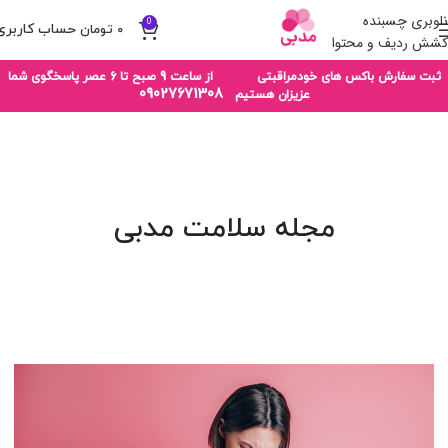
ناوبری چسبنده
0
۰
تومان
کشش ردیف و محتوا
ثبت سفارش باکس های خودمراقبتی از ساعت 9 صبح تا 6 عصر پاسخگوی شما
09027671308
عزیزان هستیم
مجله سلامت مدبی